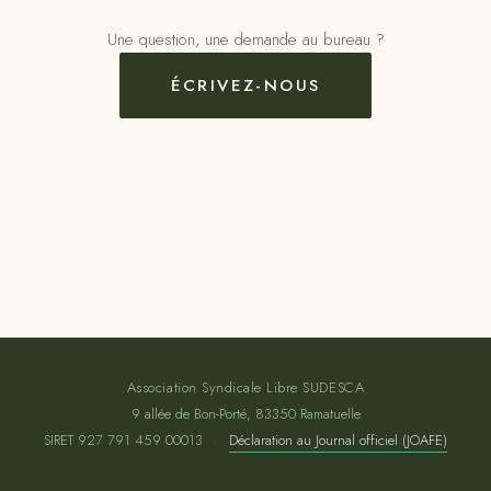
Une question, une demande au bureau ?
ÉCRIVEZ-NOUS
Association Syndicale Libre SUDESCA
9 allée de Bon-Porté, 83350 Ramatuelle
SIRET 927 791 459 00013
·
Déclaration au Journal officiel (JOAFE)